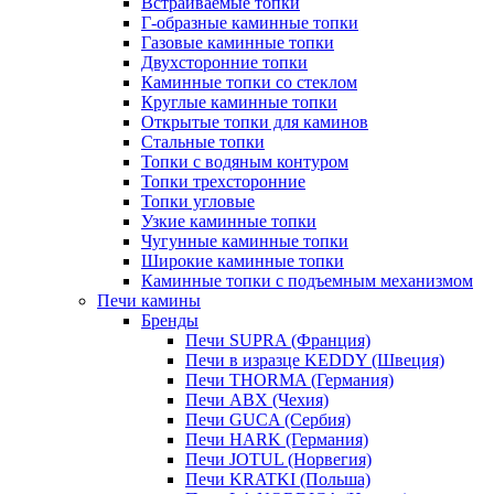
Встраиваемые топки
Г-образные каминные топки
Газовые каминные топки
Двухсторонние топки
Каминные топки со стеклом
Круглые каминные топки
Открытые топки для каминов
Стальные топки
Топки с водяным контуром
Топки трехсторонние
Топки угловые
Узкие каминные топки
Чугунные каминные топки
Широкие каминные топки
Каминные топки с подъемным механизмом
Печи камины
Бренды
Печи SUPRA (Франция)
Печи в изразце KEDDY (Швеция)
Печи THORMA (Германия)
Печи ABX (Чехия)
Печи GUCA (Сербия)
Печи HARK (Германия)
Печи JOTUL (Норвегия)
Печи KRATKI (Польша)