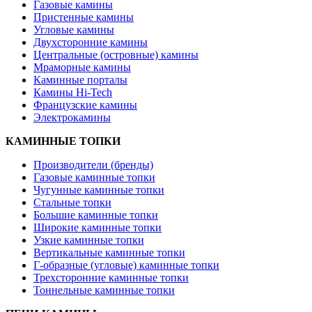
Газовые камины
Пристенные камины
Угловые камины
Двухсторонние камины
Центральные (островные) камины
Мраморные камины
Каминные порталы
Камины Hi-Tech
Французские камины
Электрокамины
КАМИННЫЕ ТОПКИ
Производители (бренды)
Газовые каминные топки
Чугунные каминные топки
Стальные топки
Большие каминные топки
Широкие каминные топки
Узкие каминные топки
Вертикальные каминные топки
Г-образные (угловые) каминные топки
Трехсторонние каминные топки
Тоннельные каминные топки