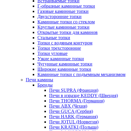
Встраиваемые топки
Г-образные каминные топки
Газовые каминные топки
Двухсторонние топки
Каминные топки со стеклом
Круглые каминные топки
Открытые топки для каминов
Стальные топки
Топки с водяным контуром
Топки трехсторонние
Топки угловые
Узкие каминные топки
Чугунные каминные топки
Широкие каминные топки
Каминные топки с подъемным механизмом
Печи камины
Бренды
Печи SUPRA (Франция)
Печи в изразце KEDDY (Швеция)
Печи THORMA (Германия)
Печи ABX (Чехия)
Печи GUCA (Сербия)
Печи HARK (Германия)
Печи JOTUL (Норвегия)
Печи KRATKI (Польша)