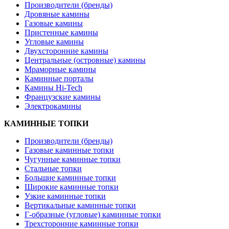
Производители (бренды)
Дровяные камины
Газовые камины
Пристенные камины
Угловые камины
Двухсторонние камины
Центральные (островные) камины
Мраморные камины
Каминные порталы
Камины Hi-Tech
Французские камины
Электрокамины
КАМИННЫЕ ТОПКИ
Производители (бренды)
Газовые каминные топки
Чугунные каминные топки
Стальные топки
Большие каминные топки
Широкие каминные топки
Узкие каминные топки
Вертикальные каминные топки
Г-образные (угловые) каминные топки
Трехсторонние каминные топки