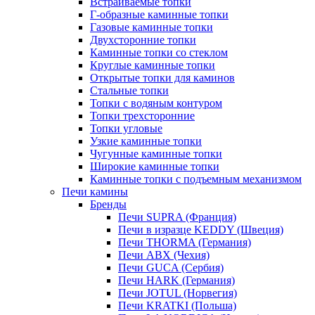
Встраиваемые топки
Г-образные каминные топки
Газовые каминные топки
Двухсторонние топки
Каминные топки со стеклом
Круглые каминные топки
Открытые топки для каминов
Стальные топки
Топки с водяным контуром
Топки трехсторонние
Топки угловые
Узкие каминные топки
Чугунные каминные топки
Широкие каминные топки
Каминные топки с подъемным механизмом
Печи камины
Бренды
Печи SUPRA (Франция)
Печи в изразце KEDDY (Швеция)
Печи THORMA (Германия)
Печи ABX (Чехия)
Печи GUCA (Сербия)
Печи HARK (Германия)
Печи JOTUL (Норвегия)
Печи KRATKI (Польша)