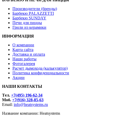
Производители (бренды)
Барбекю PALAZZETTI
Барбекю SUNDAY
Печи для пиццы
Грили из керамики
ИНФОРМАЦИЯ
О компании
Карта сайта
Доставка и оплата
Наши работы
Фотогалерея
Расчет дымохода (калькулятор)
Политика конфиденциальности
Акции
НАШИ КОНТАКТЫ
Tел.
+7(495) 196-62-34
Моб.
+7(916) 328-85-63
Email:
info@heatsystems.ru
Название компании: Heatsystems