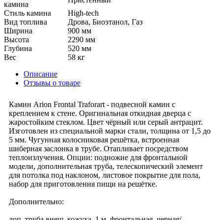
камина
Стиль камина
High-tech
Вид топлива
Дрова, Биоэтанол, Газ
Ширина
900 мм
Высота
2290 мм
Глубина
520 мм
Вес
58 кг
Описание
Отзывы о товаре
Камин Arion Frontal Traforart - подвесной камин с
креплением к стене. Оригинальная откидная дверца с
жаростойким стеклом. Цвет чёрный или серый антрацит.
Изготовлен из специальной марки стали, толщина от 1,5 до
5 мм. Чугунная колосниковая решётка, встроенная
шиберная заслонка в трубе. Отапливает посредством
теплоизлучения. Опции: подножие для фронтальной
модели, дополнительная труба, телескопический элемент
для потолка под наклоном, листовое покрытие для пола,
набор для приготовления пищи на решётке.
Дополнительно:
доп. труба внеш. кожуха, 1 м, фронтальная, черная/