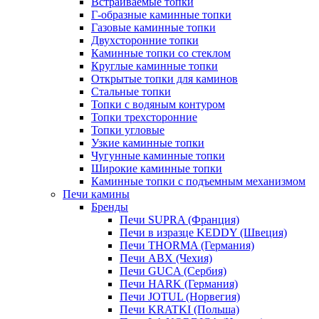
Встраиваемые топки
Г-образные каминные топки
Газовые каминные топки
Двухсторонние топки
Каминные топки со стеклом
Круглые каминные топки
Открытые топки для каминов
Стальные топки
Топки с водяным контуром
Топки трехсторонние
Топки угловые
Узкие каминные топки
Чугунные каминные топки
Широкие каминные топки
Каминные топки с подъемным механизмом
Печи камины
Бренды
Печи SUPRA (Франция)
Печи в изразце KEDDY (Швеция)
Печи THORMA (Германия)
Печи ABX (Чехия)
Печи GUCA (Сербия)
Печи HARK (Германия)
Печи JOTUL (Норвегия)
Печи KRATKI (Польша)