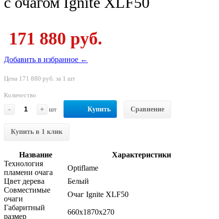
с очагом Ignite XLF50
171 880 руб.
Добавить в избранное ←
Цена 171 880 руб. за 1 шт
Количество
-
+
шт
Купить
Сравнение
Купить в 1 клик
Название
Характеристики
Технология
Optiflame
пламени очага
Цвет дерева
Белый
Совместимые
Очаг Ignite XLF50
очаги
Габаритный
660x1870x270
размер