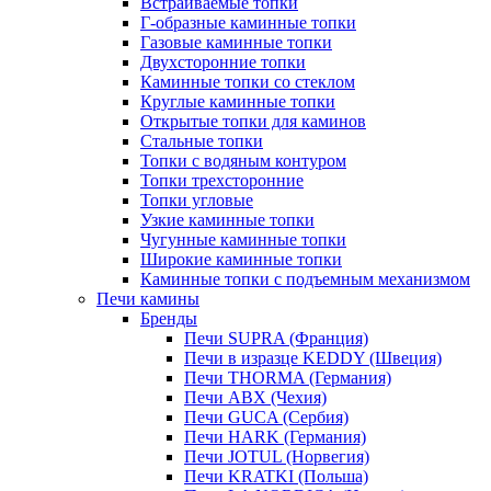
Встраиваемые топки
Г-образные каминные топки
Газовые каминные топки
Двухсторонние топки
Каминные топки со стеклом
Круглые каминные топки
Открытые топки для каминов
Стальные топки
Топки с водяным контуром
Топки трехсторонние
Топки угловые
Узкие каминные топки
Чугунные каминные топки
Широкие каминные топки
Каминные топки с подъемным механизмом
Печи камины
Бренды
Печи SUPRA (Франция)
Печи в изразце KEDDY (Швеция)
Печи THORMA (Германия)
Печи ABX (Чехия)
Печи GUCA (Сербия)
Печи HARK (Германия)
Печи JOTUL (Норвегия)
Печи KRATKI (Польша)