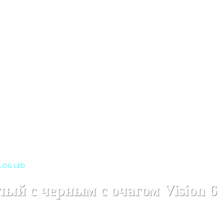
Линейные каминокомплекты
Линейные каминокомплекты
LOG LED
ый с черным с очагом Vision