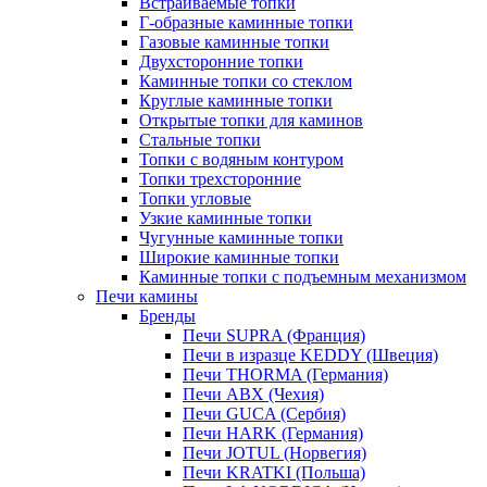
Встраиваемые топки
Г-образные каминные топки
Газовые каминные топки
Двухсторонние топки
Каминные топки со стеклом
Круглые каминные топки
Открытые топки для каминов
Стальные топки
Топки с водяным контуром
Топки трехсторонние
Топки угловые
Узкие каминные топки
Чугунные каминные топки
Широкие каминные топки
Каминные топки с подъемным механизмом
Печи камины
Бренды
Печи SUPRA (Франция)
Печи в изразце KEDDY (Швеция)
Печи THORMA (Германия)
Печи ABX (Чехия)
Печи GUCA (Сербия)
Печи HARK (Германия)
Печи JOTUL (Норвегия)
Печи KRATKI (Польша)