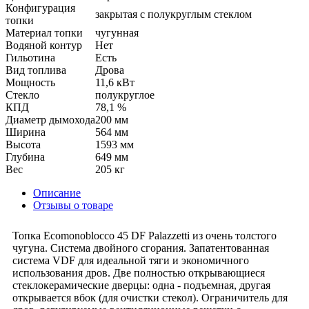
Конфигурация
закрытая с полукруглым стеклом
топки
Материал топки
чугунная
Водяной контур
Нет
Гильотина
Есть
Вид топлива
Дрова
Мощность
11,6 кВт
Стекло
полукруглое
КПД
78,1 %
Диаметр дымохода
200 мм
Ширина
564 мм
Высота
1593 мм
Глубина
649 мм
Вес
205 кг
Описание
Отзывы о товаре
Топка Ecomonoblocco 45 DF Palazzetti из очень толстого
чугуна. Система двойного сгорания. Запатентованная
система VDF для идеальной тяги и экономичного
использования дров. Две полностью открывающиеся
стеклокерамические дверцы: одна - подъемная, другая
открывается вбок (для очистки стекол). Ограничитель для