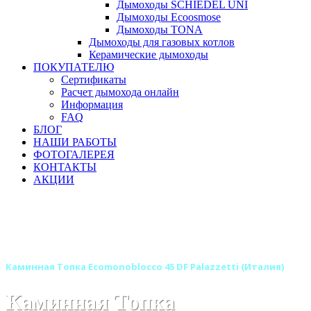
Дымоходы SCHIEDEL UNI
Дымоходы Ecoosmose
Дымоходы TONA
Дымоходы для газовых котлов
Керамические дымоходы
ПОКУПАТЕЛЮ
Сертификаты
Расчет дымохода онлайн
Информация
FAQ
БЛОГ
НАШИ РАБОТЫ
ФОТОГАЛЕРЕЯ
КОНТАКТЫ
АКЦИИ
Главная
Каминные топки
Бренды
Каминные топки PALAZZETTI (Италия)
Каминные топки - моноблоки PALAZZETTI (Италия)
Каминная Топка Ecomonoblocco 45 DF Palazzetti (Италия)
Каминная Топка