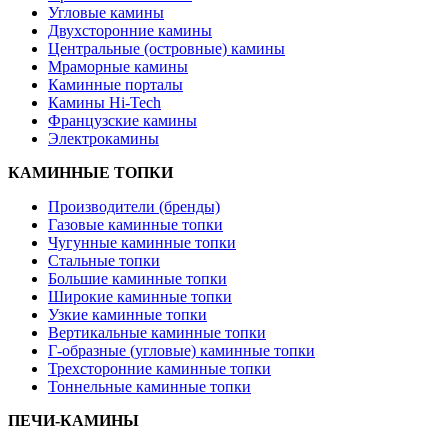
Угловые камины
Двухсторонние камины
Центральные (островные) камины
Мраморные камины
Каминные порталы
Камины Hi-Tech
Французские камины
Электрокамины
КАМИННЫЕ ТОПКИ
Производители (бренды)
Газовые каминные топки
Чугунные каминные топки
Стальные топки
Большие каминные топки
Широкие каминные топки
Узкие каминные топки
Вертикальные каминные топки
Г-образные (угловые) каминные топки
Трехсторонние каминные топки
Тоннельные каминные топки
ПЕЧИ-КАМИНЫ