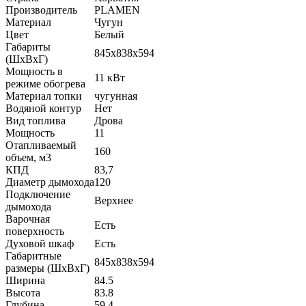
Производитель
PLAMEN
Материал
Чугун
Цвет
Белый
Габариты
845х838х594
(ШхВхГ)
Мощность в
11 кВт
режиме обогрева
Материал топки
чугунная
Водяной контур
Нет
Вид топлива
Дрова
Мощность
11
Отапливаемый
160
объем, м3
КПД
83,7
Диаметр дымохода
120
Подключение
Верхнее
дымохода
Варочная
Есть
поверхность
Духовой шкаф
Есть
Габаритные
845х838х594
размеры (ШхВхГ)
Ширина
84.5
Высота
83.8
Глубина
59.4