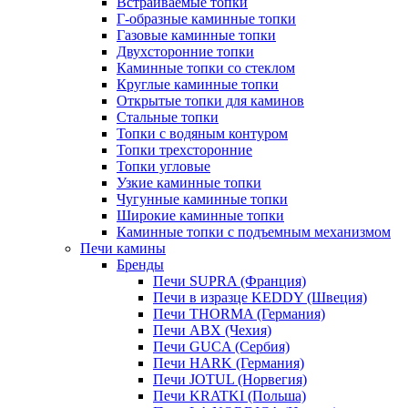
Встраиваемые топки
Г-образные каминные топки
Газовые каминные топки
Двухсторонние топки
Каминные топки со стеклом
Круглые каминные топки
Открытые топки для каминов
Стальные топки
Топки с водяным контуром
Топки трехсторонние
Топки угловые
Узкие каминные топки
Чугунные каминные топки
Широкие каминные топки
Каминные топки с подъемным механизмом
Печи камины
Бренды
Печи SUPRA (Франция)
Печи в изразце KEDDY (Швеция)
Печи THORMA (Германия)
Печи ABX (Чехия)
Печи GUCA (Сербия)
Печи HARK (Германия)
Печи JOTUL (Норвегия)
Печи KRATKI (Польша)