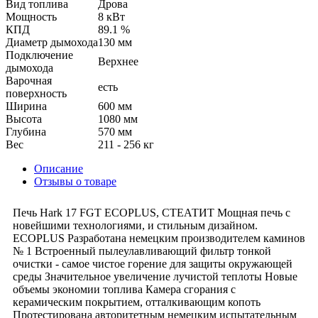
Вид топлива
Дрова
Мощность
8 кВт
КПД
89.1 %
Диаметр дымохода
130 мм
Подключение
Верхнее
дымохода
Варочная
есть
поверхность
Ширина
600 мм
Высота
1080 мм
Глубина
570 мм
Вес
211 - 256 кг
Описание
Отзывы о товаре
Печь Hark 17 FGT ECOPLUS, СТЕАТИТ Мощная печь с
новейшими технологиями, и стильным дизайном.
ECOPLUS Разработана немецким производителем каминов
№ 1 Встроенный пылеулавливающий фильтр тонкой
очистки - самое чистое горение для защиты окружающей
среды Значительное увеличение лучистой теплоты Новые
объемы экономии топлива Камера сгорания с
керамическим покрытием, отталкивающим копоть
Протестирована авторитетным немецким испытательным