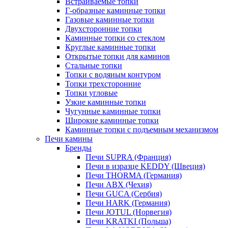
Встраиваемые топки
Г-образные каминные топки
Газовые каминные топки
Двухсторонние топки
Каминные топки со стеклом
Круглые каминные топки
Открытые топки для каминов
Стальные топки
Топки с водяным контуром
Топки трехсторонние
Топки угловые
Узкие каминные топки
Чугунные каминные топки
Широкие каминные топки
Каминные топки с подъемным механизмом
Печи камины
Бренды
Печи SUPRA (Франция)
Печи в изразце KEDDY (Швеция)
Печи THORMA (Германия)
Печи ABX (Чехия)
Печи GUCA (Сербия)
Печи HARK (Германия)
Печи JOTUL (Норвегия)
Печи KRATKI (Польша)