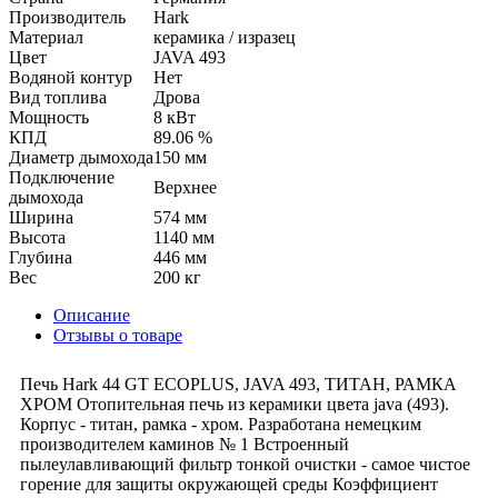
Производитель
Hark
Материал
керамика / изразец
Цвет
JAVA 493
Водяной контур
Нет
Вид топлива
Дрова
Мощность
8 кВт
КПД
89.06 %
Диаметр дымохода
150 мм
Подключение
Верхнее
дымохода
Ширина
574 мм
Высота
1140 мм
Глубина
446 мм
Вес
200 кг
Описание
Отзывы о товаре
Печь Hark 44 GT ECOPLUS, JAVA 493, ТИТАН, РАМКА
ХРОМ Отопительная печь из керамики цвета java (493).
Корпус - титан, рамка - хром. Разработана немецким
производителем каминов № 1 Встроенный
пылеулавливающий фильтр тонкой очистки - самое чистое
горение для защиты окружающей среды Коэффициент