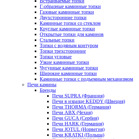
Встраиваемые топки
Г-образные каминные топки
Газовые каминные топки
Двухсторонние топки
Каминные топки со стеклом
Круглые каминные топки
Открытые топки для каминов
Стальные топки
Топки с водяным контуром
Топки трехсторонние
Топки угловые
Узкие каминные топки
Чугунные каминные топки
Широкие каминные топки
Каминные топки с подъемным механизмом
Печи камины
Бренды
Печи SUPRA (Франция)
Печи в изразце KEDDY (Швеция)
Печи THORMA (Германия)
Печи ABX (Чехия)
Печи GUCA (Сербия)
Печи HARK (Германия)
Печи JOTUL (Норвегия)
Печи KRATKI (Польша)