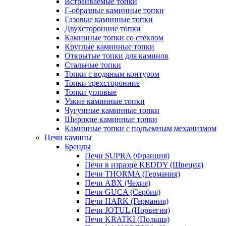
Встраиваемые топки
Г-образные каминные топки
Газовые каминные топки
Двухсторонние топки
Каминные топки со стеклом
Круглые каминные топки
Открытые топки для каминов
Стальные топки
Топки с водяным контуром
Топки трехсторонние
Топки угловые
Узкие каминные топки
Чугунные каминные топки
Широкие каминные топки
Каминные топки с подъемным механизмом
Печи камины
Бренды
Печи SUPRA (Франция)
Печи в изразце KEDDY (Швеция)
Печи THORMA (Германия)
Печи ABX (Чехия)
Печи GUCA (Сербия)
Печи HARK (Германия)
Печи JOTUL (Норвегия)
Печи KRATKI (Польша)