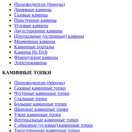
Производители (бренды)
Дровяные камины
Газовые камины
Пристенные камины
Угловые камины
Двухсторонние камины
Центральные (островные) камины
Мраморные камины
Каминные порталы
Камины Hi-Tech
Французские камины
Электрокамины
КАМИННЫЕ ТОПКИ
Производители (бренды)
Газовые каминные топки
Чугунные каминные топки
Стальные топки
Большие каминные топки
Широкие каминные топки
Узкие каминные топки
Вертикальные каминные топки
Г-образные (угловые) каминные топки
Трехсторонние каминные топки