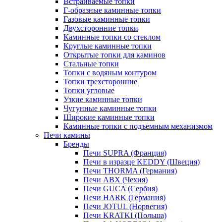
Встраиваемые топки
Г-образные каминные топки
Газовые каминные топки
Двухсторонние топки
Каминные топки со стеклом
Круглые каминные топки
Открытые топки для каминов
Стальные топки
Топки с водяным контуром
Топки трехсторонние
Топки угловые
Узкие каминные топки
Чугунные каминные топки
Широкие каминные топки
Каминные топки с подъемным механизмом
Печи камины
Бренды
Печи SUPRA (Франция)
Печи в изразце KEDDY (Швеция)
Печи THORMA (Германия)
Печи ABX (Чехия)
Печи GUCA (Сербия)
Печи HARK (Германия)
Печи JOTUL (Норвегия)
Печи KRATKI (Польша)