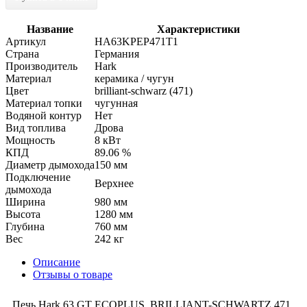
Название
Характеристики
Артикул
HA63KPEP471T1
Страна
Германия
Производитель
Hark
Материал
керамика / чугун
Цвет
brilliant-schwarz (471)
Материал топки
чугунная
Водяной контур
Нет
Вид топлива
Дрова
Мощность
8 кВт
КПД
89.06 %
Диаметр дымохода
150 мм
Подключение
Верхнее
дымохода
Ширина
980 мм
Высота
1280 мм
Глубина
760 мм
Вес
242 кг
Описание
Отзывы о товаре
Печь Hark 63 GT ECOPLUS, BRILLIANT-SCHWARTZ 471,