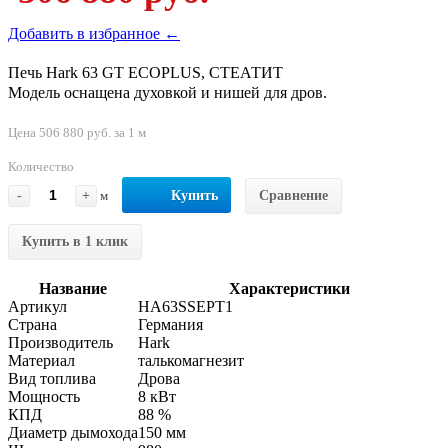
Добавить в избранное ←
Печь Hark 63 GT ECOPLUS, СТЕАТИТ
Модель оснащена духовкой и нишей для дров.
Цена 506 880 руб. за 1 м
Количество
-
+
м
Купить
Сравнение
Купить в 1 клик
Название
Характеристики
Артикул
HA63SSEPT1
Страна
Германия
Производитель
Hark
Материал
талькомагнезит
Вид топлива
Дрова
Мощность
8 кВт
КПД
88 %
Диаметр дымохода
150 мм