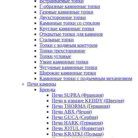
Встраиваемые топки
Г-образные каминные топки
Газовые каминные топки
Двухсторонние топки
Каминные топки со стеклом
Круглые каминные топки
Открытые топки для каминов
Стальные топки
Топки с водяным контуром
Топки трехсторонние
Топки угловые
Узкие каминные топки
Чугунные каминные топки
Широкие каминные топки
Каминные топки с подъемным механизмом
Печи камины
Бренды
Печи SUPRA (Франция)
Печи в изразце KEDDY (Швеция)
Печи THORMA (Германия)
Печи ABX (Чехия)
Печи GUCA (Сербия)
Печи HARK (Германия)
Печи JOTUL (Норвегия)
Печи KRATKI (Польша)