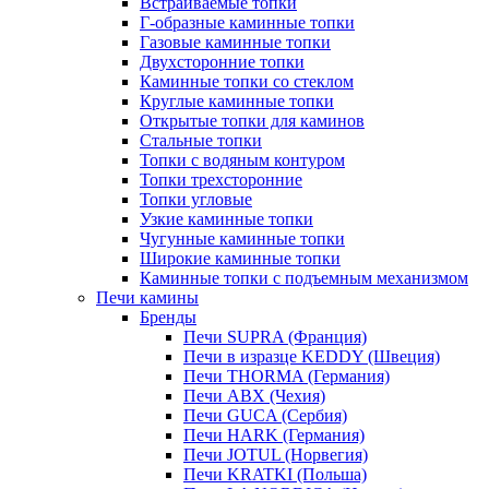
Встраиваемые топки
Г-образные каминные топки
Газовые каминные топки
Двухсторонние топки
Каминные топки со стеклом
Круглые каминные топки
Открытые топки для каминов
Стальные топки
Топки с водяным контуром
Топки трехсторонние
Топки угловые
Узкие каминные топки
Чугунные каминные топки
Широкие каминные топки
Каминные топки с подъемным механизмом
Печи камины
Бренды
Печи SUPRA (Франция)
Печи в изразце KEDDY (Швеция)
Печи THORMA (Германия)
Печи ABX (Чехия)
Печи GUCA (Сербия)
Печи HARK (Германия)
Печи JOTUL (Норвегия)
Печи KRATKI (Польша)