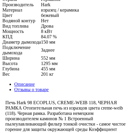
Производитель
Hark
Материал
изразец / керамика
Цвет
бежевый
Водяной контур
Нет
Вид топлива
Дрова
Мощность
8 кВт
КПД
84.07 %
Диаметр дымохода
150 мм
Подключение
Заднее
дымохода
Ширина
552 мм
Высота
1295 мм
Глубина
455 мм
Вес
201 кг
Описание
Отзывы о товаре
Печь Hark 98 ECOPLUS, CREME-WEIB 118, ЧЕРНАЯ
РАМКА Отопительная печь из изразцов цвета creme-weib
(118). Черная рамка. Разработана немецким
производителем каминов № 1 Встроенный
пылеулавливающий фильтр тонкой очистки - самое чистое
горение для защиты окружающей среды Коэффициент