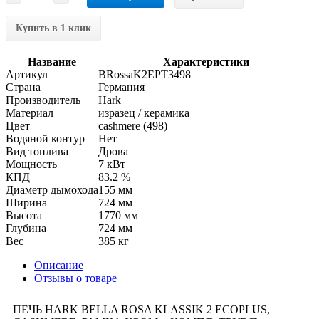
Купить в 1 клик
Название
Характеристики
Артикул
BRossaK2EPT3498
Страна
Германия
Производитель
Hark
Материал
изразец / керамика
Цвет
cashmere (498)
Водяной контур
Нет
Вид топлива
Дрова
Мощность
7 кВт
КПД
83.2 %
Диаметр дымохода
155 мм
Ширина
724 мм
Высота
1770 мм
Глубина
724 мм
Вес
385 кг
Описание
Отзывы о товаре
ПЕЧЬ HARK BELLA ROSA KLASSIK 2 ECOPLUS,