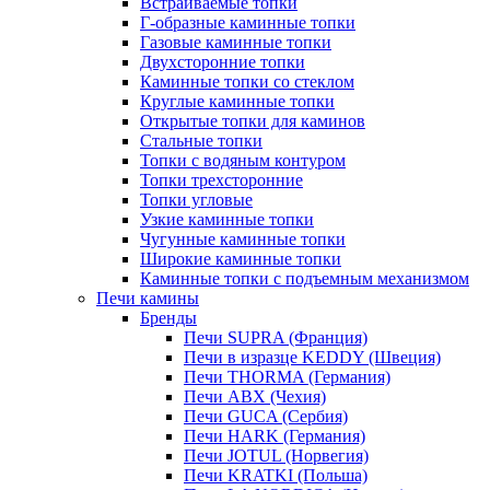
Встраиваемые топки
Г-образные каминные топки
Газовые каминные топки
Двухсторонние топки
Каминные топки со стеклом
Круглые каминные топки
Открытые топки для каминов
Стальные топки
Топки с водяным контуром
Топки трехсторонние
Топки угловые
Узкие каминные топки
Чугунные каминные топки
Широкие каминные топки
Каминные топки с подъемным механизмом
Печи камины
Бренды
Печи SUPRA (Франция)
Печи в изразце KEDDY (Швеция)
Печи THORMA (Германия)
Печи ABX (Чехия)
Печи GUCA (Сербия)
Печи HARK (Германия)
Печи JOTUL (Норвегия)
Печи KRATKI (Польша)