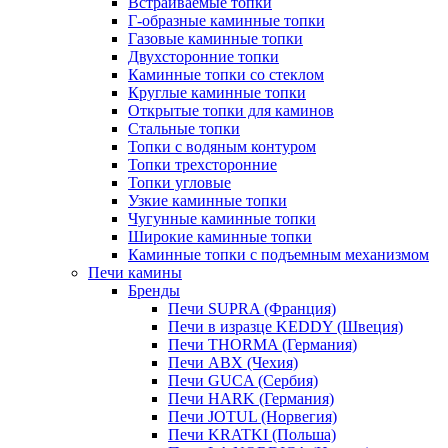
Встраиваемые топки
Г-образные каминные топки
Газовые каминные топки
Двухсторонние топки
Каминные топки со стеклом
Круглые каминные топки
Открытые топки для каминов
Стальные топки
Топки с водяным контуром
Топки трехсторонние
Топки угловые
Узкие каминные топки
Чугунные каминные топки
Широкие каминные топки
Каминные топки с подъемным механизмом
Печи камины
Бренды
Печи SUPRA (Франция)
Печи в изразце KEDDY (Швеция)
Печи THORMA (Германия)
Печи ABX (Чехия)
Печи GUCA (Сербия)
Печи HARK (Германия)
Печи JOTUL (Норвегия)
Печи KRATKI (Польша)