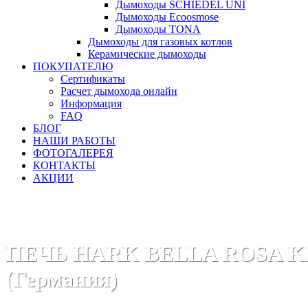
Дымоходы SCHIEDEL UNI
Дымоходы Ecoosmose
Дымоходы TONA
Дымоходы для газовых котлов
Керамические дымоходы
ПОКУПАТЕЛЮ
Сертификаты
Расчет дымохода онлайн
Информация
FAQ
БЛОГ
НАШИ РАБОТЫ
ФОТОГАЛЕРЕЯ
КОНТАКТЫ
АКЦИИ
Главная
Печи камины
Бренды
Печи HARK (Германия)
ПЕЧЬ HARK BELLA ROSA K
(Германия)