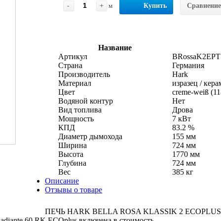
-
+
м
Купить
Сравнение
Название
Артикул
BRossaK2EPT
Страна
Германия
Производитель
Hark
Материал
изразец / кер
Цвет
creme-weiß (11
Водяной контур
Нет
Вид топлива
Дрова
Мощность
7 кВт
КПД
83.2 %
Диаметр дымохода
155 мм
Ширина
724 мм
Высота
1770 мм
Глубина
724 мм
Вес
385 кг
Описание
Отзывы о товаре
ПЕЧЬ HARK BELLA ROSA KLASSIK 2 ECOPLUS, 
Radiante 60 RK ECOplus включена в стоимость.