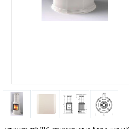
цвета creme-weiß (118), черная рамка топки. Каминная топка 