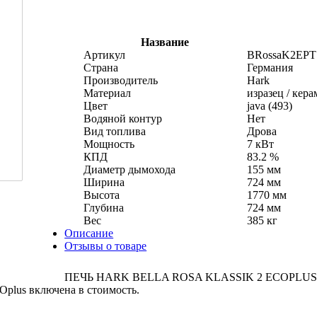
Название
Артикул
BRossaK2EPT
Страна
Германия
Производитель
Hark
Материал
изразец / кер
Цвет
java (493)
Водяной контур
Нет
Вид топлива
Дрова
Мощность
7 кВт
КПД
83.2 %
Диаметр дымохода
155 мм
Ширина
724 мм
Высота
1770 мм
Глубина
724 мм
Вес
385 кг
Описание
Отзывы о товаре
ПЕЧЬ HARK BELLA ROSA KLASSIK 2 ECOPLUS, JA
COplus включена в стоимость.