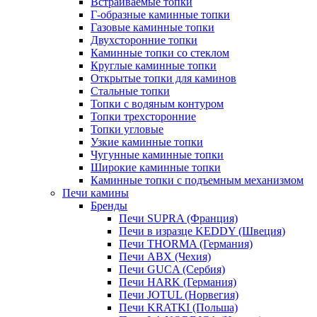
Встраиваемые топки
Г-образные каминные топки
Газовые каминные топки
Двухсторонние топки
Каминные топки со стеклом
Круглые каминные топки
Открытые топки для каминов
Стальные топки
Топки с водяным контуром
Топки трехсторонние
Топки угловые
Узкие каминные топки
Чугунные каминные топки
Широкие каминные топки
Каминные топки с подъемным механизмом
Печи камины
Бренды
Печи SUPRA (Франция)
Печи в изразце KEDDY (Швеция)
Печи THORMA (Германия)
Печи ABX (Чехия)
Печи GUCA (Сербия)
Печи HARK (Германия)
Печи JOTUL (Норвегия)
Печи KRATKI (Польша)