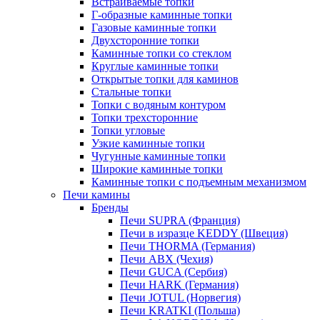
Встраиваемые топки
Г-образные каминные топки
Газовые каминные топки
Двухсторонние топки
Каминные топки со стеклом
Круглые каминные топки
Открытые топки для каминов
Стальные топки
Топки с водяным контуром
Топки трехсторонние
Топки угловые
Узкие каминные топки
Чугунные каминные топки
Широкие каминные топки
Каминные топки с подъемным механизмом
Печи камины
Бренды
Печи SUPRA (Франция)
Печи в изразце KEDDY (Швеция)
Печи THORMA (Германия)
Печи ABX (Чехия)
Печи GUCA (Сербия)
Печи HARK (Германия)
Печи JOTUL (Норвегия)
Печи KRATKI (Польша)