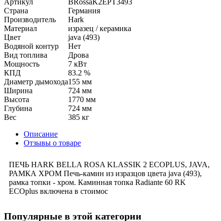
Артикул
BRossaK2EPT3493
Страна
Германия
Производитель
Hark
Материал
изразец / керамика
Цвет
java (493)
Водяной контур
Нет
Вид топлива
Дрова
Мощность
7 кВт
КПД
83.2 %
Диаметр дымохода
155 мм
Ширина
724 мм
Высота
1770 мм
Глубина
724 мм
Вес
385 кг
Описание
Отзывы о товаре
ПЕЧЬ HARK BELLA ROSA KLASSIK 2 ECOPLUS, JAVA,
РАМКА ХРОМ Печь-камин из изразцов цвета java (493),
рамка топки - хром. Каминная топка Radiante 60 RK
ECOplus включена в стоимос
Популярные в этой категории