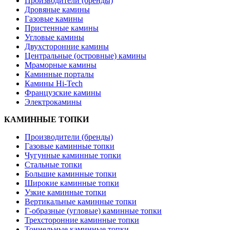
Производители (бренды)
Дровяные камины
Газовые камины
Пристенные камины
Угловые камины
Двухсторонние камины
Центральные (островные) камины
Мраморные камины
Каминные порталы
Камины Hi-Tech
Французские камины
Электрокамины
КАМИННЫЕ ТОПКИ
Производители (бренды)
Газовые каминные топки
Чугунные каминные топки
Стальные топки
Большие каминные топки
Широкие каминные топки
Узкие каминные топки
Вертикальные каминные топки
Г-образные (угловые) каминные топки
Трехсторонние каминные топки
Тоннельные каминные топки