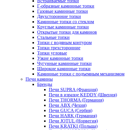
Встраиваемые топки
Г-образные каминные топки
Газовые каминные топки
Двухсторонние топки
Каминные топки со стеклом
Круглые каминные топки
Открытые топки для каминов
Стальные топки
Топки с водяным контуром
Топки трехсторонние
Топки угловые
Узкие каминные топки
Чугунные каминные топки
Широкие каминные топки
Каминные топки с подъемным механизмом
Печи камины
Бренды
Печи SUPRA (Франция)
Печи в изразце KEDDY (Швеция)
Печи THORMA (Германия)
Печи ABX (Чехия)
Печи GUCA (Сербия)
Печи HARK (Германия)
Печи JOTUL (Норвегия)
Печи KRATKI (Польша)