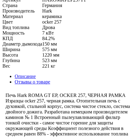
Страна
Германия
Производитель
Hark
Материал
керамика
Цвет
ocker 257
Вид топлива
Дрова
Мощность
7 кВт
КПД
84.2%
Диаметр дымохода
150 мм
Ширина
575 мм
Высота
1220 мм
Глубина
523 мм
Вес
221 кг
Описание
Отзывы о товаре
Печь Hark ROMA GT EP, OCKER 257, ЧЕРНАЯ РАМКА
Изразцы ocker 257, черная рамка. Отопительная печь c
духовкой, стальной корпус, система чистое стекло, система
двойного дожига. Разработана немецким производителем
каминов № 1 Встроенный пылеулавливающий фильтр
тонкой очистки - самое чистое горение для защиты
окружающей среды Коэффициент полезного действия в
среднем равен 88% - эффективное использование топлива