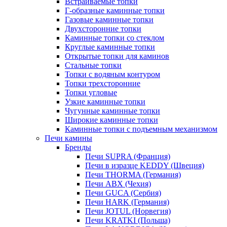
Встраиваемые топки
Г-образные каминные топки
Газовые каминные топки
Двухсторонние топки
Каминные топки со стеклом
Круглые каминные топки
Открытые топки для каминов
Стальные топки
Топки с водяным контуром
Топки трехсторонние
Топки угловые
Узкие каминные топки
Чугунные каминные топки
Широкие каминные топки
Каминные топки с подъемным механизмом
Печи камины
Бренды
Печи SUPRA (Франция)
Печи в изразце KEDDY (Швеция)
Печи THORMA (Германия)
Печи ABX (Чехия)
Печи GUCA (Сербия)
Печи HARK (Германия)
Печи JOTUL (Норвегия)
Печи KRATKI (Польша)