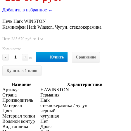
Добавить в избранное ←
Печь Hark WINSTON
Каминофен Hark Winston. Чугун, стеклокерамика.
Цена 285 670 руб. за 1 м
Количество
-
+
м
Купить
Сравнение
Купить в 1 клик
Название
Характеристики
Артикул
HAWINSTON
Страна
Германия
Производитель
Hark
Материал
стеклокерамика / чугун
Цвет
черный
Материал топки
чугунная
Водяной контур
Нет
Вид топлива
Дрова