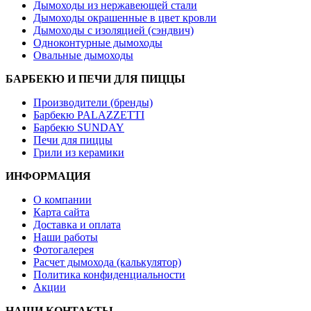
Дымоходы из нержавеющей стали
Дымоходы окрашенные в цвет кровли
Дымоходы с изоляцией (сэндвич)
Одноконтурные дымоходы
Овальные дымоходы
БАРБЕКЮ И ПЕЧИ ДЛЯ ПИЦЦЫ
Производители (бренды)
Барбекю PALAZZETTI
Барбекю SUNDAY
Печи для пиццы
Грили из керамики
ИНФОРМАЦИЯ
О компании
Карта сайта
Доставка и оплата
Наши работы
Фотогалерея
Расчет дымохода (калькулятор)
Политика конфиденциальности
Акции
НАШИ КОНТАКТЫ