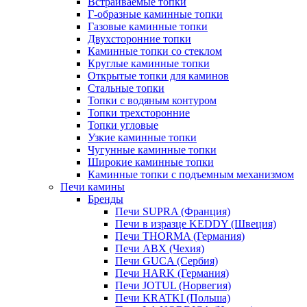
Встраиваемые топки
Г-образные каминные топки
Газовые каминные топки
Двухсторонние топки
Каминные топки со стеклом
Круглые каминные топки
Открытые топки для каминов
Стальные топки
Топки с водяным контуром
Топки трехсторонние
Топки угловые
Узкие каминные топки
Чугунные каминные топки
Широкие каминные топки
Каминные топки с подъемным механизмом
Печи камины
Бренды
Печи SUPRA (Франция)
Печи в изразце KEDDY (Швеция)
Печи THORMA (Германия)
Печи ABX (Чехия)
Печи GUCA (Сербия)
Печи HARK (Германия)
Печи JOTUL (Норвегия)
Печи KRATKI (Польша)