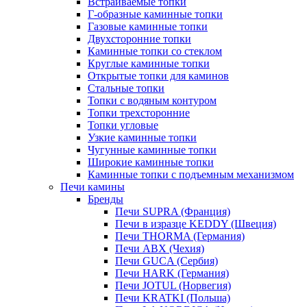
Встраиваемые топки
Г-образные каминные топки
Газовые каминные топки
Двухсторонние топки
Каминные топки со стеклом
Круглые каминные топки
Открытые топки для каминов
Стальные топки
Топки с водяным контуром
Топки трехсторонние
Топки угловые
Узкие каминные топки
Чугунные каминные топки
Широкие каминные топки
Каминные топки с подъемным механизмом
Печи камины
Бренды
Печи SUPRA (Франция)
Печи в изразце KEDDY (Швеция)
Печи THORMA (Германия)
Печи ABX (Чехия)
Печи GUCA (Сербия)
Печи HARK (Германия)
Печи JOTUL (Норвегия)
Печи KRATKI (Польша)