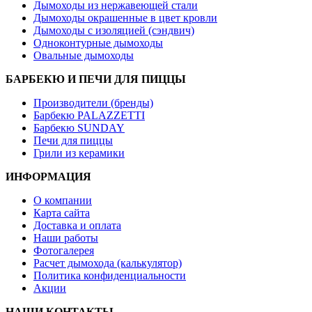
Дымоходы из нержавеющей стали
Дымоходы окрашенные в цвет кровли
Дымоходы с изоляцией (сэндвич)
Одноконтурные дымоходы
Овальные дымоходы
БАРБЕКЮ И ПЕЧИ ДЛЯ ПИЦЦЫ
Производители (бренды)
Барбекю PALAZZETTI
Барбекю SUNDAY
Печи для пиццы
Грили из керамики
ИНФОРМАЦИЯ
О компании
Карта сайта
Доставка и оплата
Наши работы
Фотогалерея
Расчет дымохода (калькулятор)
Политика конфиденциальности
Акции
НАШИ КОНТАКТЫ