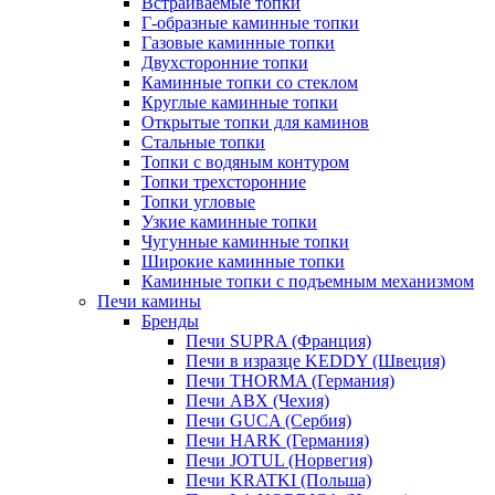
Встраиваемые топки
Г-образные каминные топки
Газовые каминные топки
Двухсторонние топки
Каминные топки со стеклом
Круглые каминные топки
Открытые топки для каминов
Стальные топки
Топки с водяным контуром
Топки трехсторонние
Топки угловые
Узкие каминные топки
Чугунные каминные топки
Широкие каминные топки
Каминные топки с подъемным механизмом
Печи камины
Бренды
Печи SUPRA (Франция)
Печи в изразце KEDDY (Швеция)
Печи THORMA (Германия)
Печи ABX (Чехия)
Печи GUCA (Сербия)
Печи HARK (Германия)
Печи JOTUL (Норвегия)
Печи KRATKI (Польша)