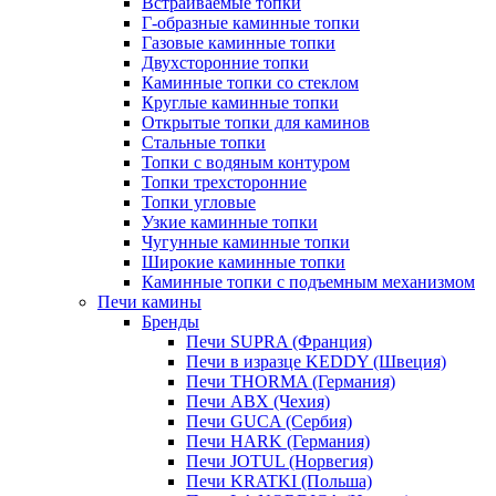
Встраиваемые топки
Г-образные каминные топки
Газовые каминные топки
Двухсторонние топки
Каминные топки со стеклом
Круглые каминные топки
Открытые топки для каминов
Стальные топки
Топки с водяным контуром
Топки трехсторонние
Топки угловые
Узкие каминные топки
Чугунные каминные топки
Широкие каминные топки
Каминные топки с подъемным механизмом
Печи камины
Бренды
Печи SUPRA (Франция)
Печи в изразце KEDDY (Швеция)
Печи THORMA (Германия)
Печи ABX (Чехия)
Печи GUCA (Сербия)
Печи HARK (Германия)
Печи JOTUL (Норвегия)
Печи KRATKI (Польша)