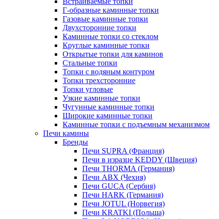
Встраиваемые топки
Г-образные каминные топки
Газовые каминные топки
Двухсторонние топки
Каминные топки со стеклом
Круглые каминные топки
Открытые топки для каминов
Стальные топки
Топки с водяным контуром
Топки трехсторонние
Топки угловые
Узкие каминные топки
Чугунные каминные топки
Широкие каминные топки
Каминные топки с подъемным механизмом
Печи камины
Бренды
Печи SUPRA (Франция)
Печи в изразце KEDDY (Швеция)
Печи THORMA (Германия)
Печи ABX (Чехия)
Печи GUCA (Сербия)
Печи HARK (Германия)
Печи JOTUL (Норвегия)
Печи KRATKI (Польша)