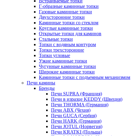
Встраиваемые топки
Г-образные каминные топки
Газовые каминные топки
Двухсторонние топки
Каминные топки со стеклом
Круглые каминные топки
Открытые топки для каминов
Стальные топки
Топки с водяным контуром
Топки трехсторонние
Топки угловые
Узкие каминные топки
Чугунные каминные топки
Широкие каминные топки
Каминные топки с подъемным механизмом
Печи камины
Бренды
Печи SUPRA (Франция)
Печи в изразце KEDDY (Швеция)
Печи THORMA (Германия)
Печи ABX (Чехия)
Печи GUCA (Сербия)
Печи HARK (Германия)
Печи JOTUL (Норвегия)
Печи KRATKI (Польша)