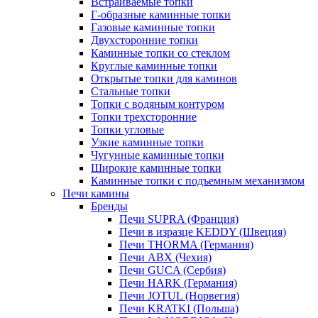
Встраиваемые топки
Г-образные каминные топки
Газовые каминные топки
Двухсторонние топки
Каминные топки со стеклом
Круглые каминные топки
Открытые топки для каминов
Стальные топки
Топки с водяным контуром
Топки трехсторонние
Топки угловые
Узкие каминные топки
Чугунные каминные топки
Широкие каминные топки
Каминные топки с подъемным механизмом
Печи камины
Бренды
Печи SUPRA (Франция)
Печи в изразце KEDDY (Швеция)
Печи THORMA (Германия)
Печи ABX (Чехия)
Печи GUCA (Сербия)
Печи HARK (Германия)
Печи JOTUL (Норвегия)
Печи KRATKI (Польша)