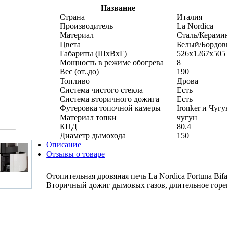
Название
Страна
Италия
Производитель
La Nordica
Материал
Сталь/Керами
Цвета
Белый/Бордо
Габариты (ШхВхГ)
526x1267x505
Мощность в режиме обогрева
8
Вес (от..до)
190
Топливо
Дрова
Система чистого стекла
Есть
Система вторичного дожига
Есть
Футеровка топочной камеры
Ironker и Чугу
Материал топки
чугун
КПД
80.4
Диаметр дымохода
150
Описание
Отзывы о товаре
Отопительная дровяная печь La Nordica Fortuna Bif
Вторичный дожиг дымовых газов, длительное горен