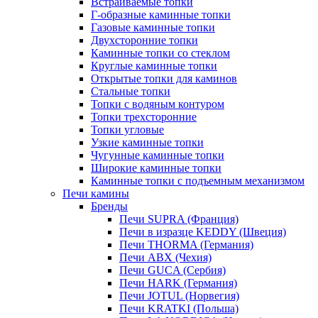
Встраиваемые топки
Г-образные каминные топки
Газовые каминные топки
Двухсторонние топки
Каминные топки со стеклом
Круглые каминные топки
Открытые топки для каминов
Стальные топки
Топки с водяным контуром
Топки трехсторонние
Топки угловые
Узкие каминные топки
Чугунные каминные топки
Широкие каминные топки
Каминные топки с подъемным механизмом
Печи камины
Бренды
Печи SUPRA (Франция)
Печи в изразце KEDDY (Швеция)
Печи THORMA (Германия)
Печи ABX (Чехия)
Печи GUCA (Сербия)
Печи HARK (Германия)
Печи JOTUL (Норвегия)
Печи KRATKI (Польша)