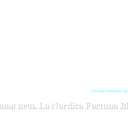
ельно-варочные печи La Nordica (Италия)
Отопительная чугу
ая печь La Nordica Fortuna Bif