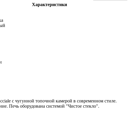
Характеристики
ка
вый
н
acciale с чугунной топочной камерой в современном стиле.
ие. Печь оборудована системой "Чистое стекло".