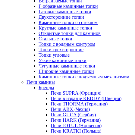
Встраиваемые топки
Г-образные каминные топки
Газовые каминные топки
Двухсторонние топки
Каминные топки со стеклом
Круглые каминные топки
Открытые топки для каминов
Стальные топки
Топки с водяным контуром
Топки трехсторонние
Топки угловые
Узкие каминные топки
Чугунные каминные топки
Широкие каминные топки
Каминные топки с подъемным механизмом
Печи камины
Бренды
Печи SUPRA (Франция)
Печи в изразце KEDDY (Швеция)
Печи THORMA (Германия)
Печи ABX (Чехия)
Печи GUCA (Сербия)
Печи HARK (Германия)
Печи JOTUL (Норвегия)
Печи KRATKI (Польша)