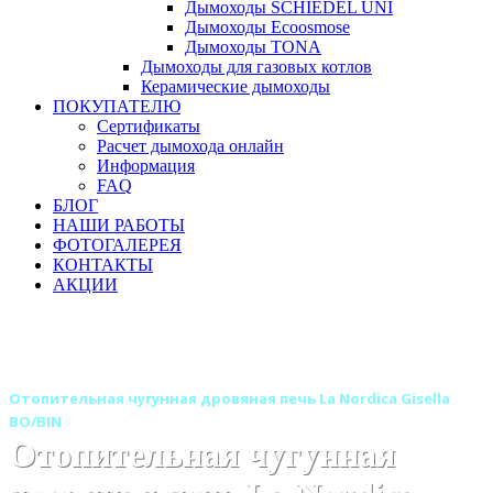
Дымоходы SCHIEDEL UNI
Дымоходы Ecoosmose
Дымоходы TONA
Дымоходы для газовых котлов
Керамические дымоходы
ПОКУПАТЕЛЮ
Сертификаты
Расчет дымохода онлайн
Информация
FAQ
БЛОГ
НАШИ РАБОТЫ
ФОТОГАЛЕРЕЯ
КОНТАКТЫ
АКЦИИ
Главная
Печи камины
Бренды
Отопительные и отопительно-варочные печи La Nordica
(Италия)
Отопительная чугунная дровяная печь La Nordica Gisella
BO/BIN
Отопительная чугунная