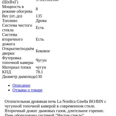
(ШхВхГ)
Мощность в
8
режиме обогрева
Вес (от..до)
135
Топливо
Дрова
Система чистого
Есть
стекла
Система
вторичного
Есть
дожига
Открытие/подъём
Боковое
дверки
Футеровка
Чугун
топочной камеры
Материал топки
чугун
КПД
78.1
Диаметр дымохода
130
Описание
Отзывы о товаре
Отопительная дровяная печь La Nordica Gisella BO/BIN с
чугунной топочной камерой в современном стиле.
Вторичный дожиг дымовых газов, длительное горение.
Печь оборудована системой "Чистое стекло".