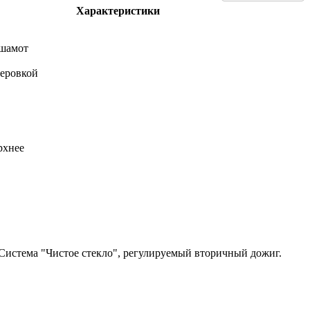
Характеристики
 шамот
теровкой
рхнее
 Система "Чистое стекло", регулируемый вторичный дожиг.