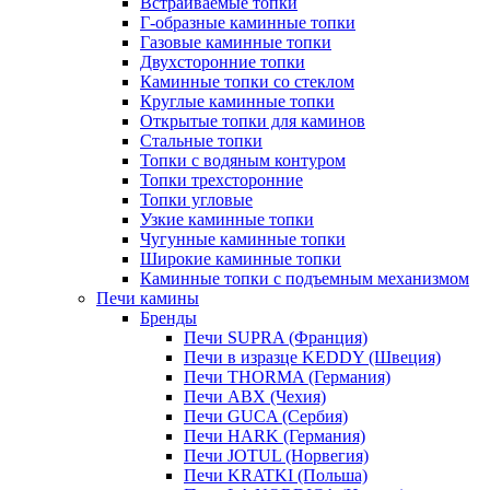
Встраиваемые топки
Г-образные каминные топки
Газовые каминные топки
Двухсторонние топки
Каминные топки со стеклом
Круглые каминные топки
Открытые топки для каминов
Стальные топки
Топки с водяным контуром
Топки трехсторонние
Топки угловые
Узкие каминные топки
Чугунные каминные топки
Широкие каминные топки
Каминные топки с подъемным механизмом
Печи камины
Бренды
Печи SUPRA (Франция)
Печи в изразце KEDDY (Швеция)
Печи THORMA (Германия)
Печи ABX (Чехия)
Печи GUCA (Сербия)
Печи HARK (Германия)
Печи JOTUL (Норвегия)
Печи KRATKI (Польша)