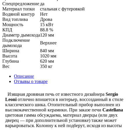
Спецпредложение
да
Материал топки
стальная с футеровкой
Водяной контур
Нет
Вид топлива
Дрова
Мощность
15 кВт
КПД
88.8 %
Диаметр дымохода
120 мм
Подключение
Верхнее
дымохода
Ширина
840 мм
Высота
1020 мм
Глубина
620 мм
Вес
350 кг
Описание
Отзывы о товаре
Изящная дровяная печь от известного дизайнера
Sergio
Leoni
отлично впишется в интерьер, воссозданный в стиле
классического шика. Отопительный прибор выполнен из
высококачественной керамики. При заказе печи
Castellana
цветовая гамма обсуждаема, материал дверцы (или двух
дверец — при дополнительной установке) также может
варьироваться. Колонну к ней подберут, исходя из высоты