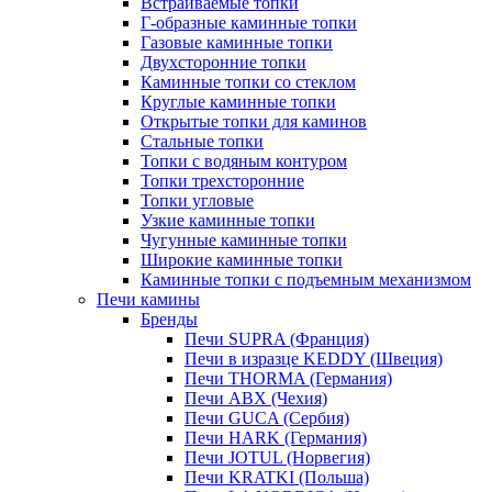
Встраиваемые топки
Г-образные каминные топки
Газовые каминные топки
Двухсторонние топки
Каминные топки со стеклом
Круглые каминные топки
Открытые топки для каминов
Стальные топки
Топки с водяным контуром
Топки трехсторонние
Топки угловые
Узкие каминные топки
Чугунные каминные топки
Широкие каминные топки
Каминные топки с подъемным механизмом
Печи камины
Бренды
Печи SUPRA (Франция)
Печи в изразце KEDDY (Швеция)
Печи THORMA (Германия)
Печи ABX (Чехия)
Печи GUCA (Сербия)
Печи HARK (Германия)
Печи JOTUL (Норвегия)
Печи KRATKI (Польша)