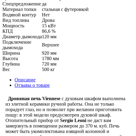
Спецпредложение
да
Материал топки
стальная с футеровкой
Водяной контур
Нет
Вид топлива
Дрова
Мощность
15 кВт
КПД
86,6 %
Диаметр дымохода
120 мм
Подключение
Верхнее
дымохода
Ширина
920 мм
Высота
1780 мм
Глубина
720 мм
Вес
500 кг
Описание
Отзывы о товаре
Дровяная печь Viennese
с духовым шкафом выполнена
из элитной керамики ручной работы. Она не только
порадует глаз, но и позволит при желании приготовить
пищу: в этой модели предусмотрен духовой шкаф.
Отопительный прибор от
Sergio Leoni
не даст вам
замерзнуть в помещении размером до 370 м. куб. Печь
может быть укомплектована изящной колонной и