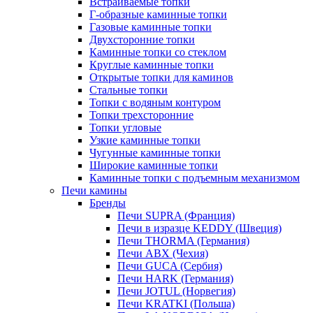
Встраиваемые топки
Г-образные каминные топки
Газовые каминные топки
Двухсторонние топки
Каминные топки со стеклом
Круглые каминные топки
Открытые топки для каминов
Стальные топки
Топки с водяным контуром
Топки трехсторонние
Топки угловые
Узкие каминные топки
Чугунные каминные топки
Широкие каминные топки
Каминные топки с подъемным механизмом
Печи камины
Бренды
Печи SUPRA (Франция)
Печи в изразце KEDDY (Швеция)
Печи THORMA (Германия)
Печи ABX (Чехия)
Печи GUCA (Сербия)
Печи HARK (Германия)
Печи JOTUL (Норвегия)
Печи KRATKI (Польша)