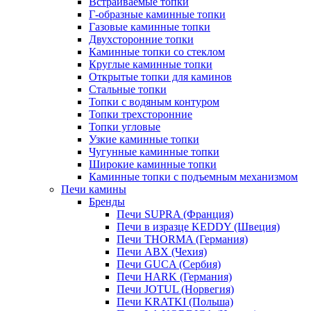
Встраиваемые топки
Г-образные каминные топки
Газовые каминные топки
Двухсторонние топки
Каминные топки со стеклом
Круглые каминные топки
Открытые топки для каминов
Стальные топки
Топки с водяным контуром
Топки трехсторонние
Топки угловые
Узкие каминные топки
Чугунные каминные топки
Широкие каминные топки
Каминные топки с подъемным механизмом
Печи камины
Бренды
Печи SUPRA (Франция)
Печи в изразце KEDDY (Швеция)
Печи THORMA (Германия)
Печи ABX (Чехия)
Печи GUCA (Сербия)
Печи HARK (Германия)
Печи JOTUL (Норвегия)
Печи KRATKI (Польша)