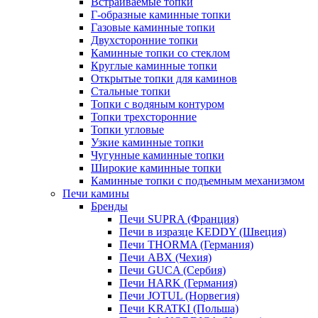
Встраиваемые топки
Г-образные каминные топки
Газовые каминные топки
Двухсторонние топки
Каминные топки со стеклом
Круглые каминные топки
Открытые топки для каминов
Стальные топки
Топки с водяным контуром
Топки трехсторонние
Топки угловые
Узкие каминные топки
Чугунные каминные топки
Широкие каминные топки
Каминные топки с подъемным механизмом
Печи камины
Бренды
Печи SUPRA (Франция)
Печи в изразце KEDDY (Швеция)
Печи THORMA (Германия)
Печи ABX (Чехия)
Печи GUCA (Сербия)
Печи HARK (Германия)
Печи JOTUL (Норвегия)
Печи KRATKI (Польша)