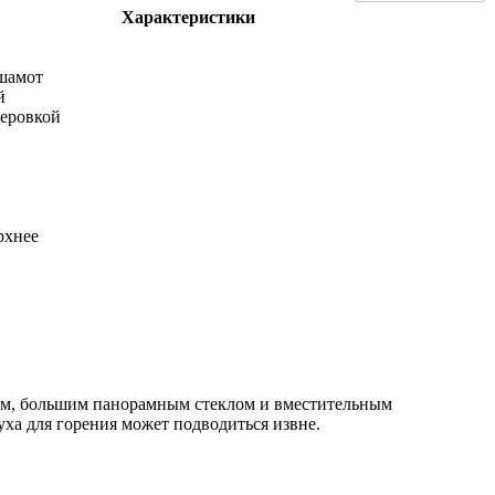
Характеристики
 шамот
й
теровкой
рхнее
сом, большим панорамным стеклом и вместительным
уха для горения может подводиться извне.