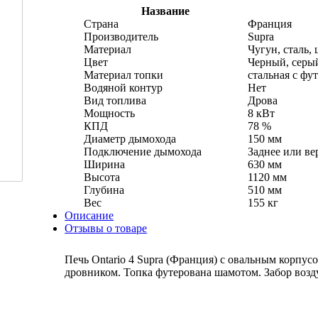
Название
Страна
Франция
Производитель
Supra
Материал
Чугун, сталь,
Цвет
Черный, серы
Материал топки
стальная с фу
Водяной контур
Нет
Вид топлива
Дрова
Мощность
8 кВт
КПД
78 %
Диаметр дымохода
150 мм
Подключение дымохода
Заднее или ве
Ширина
630 мм
Высота
1120 мм
Глубина
510 мм
Вес
155 кг
Описание
Отзывы о товаре
Печь Ontario 4 Supra (Франция) с овальным корпу
дровником. Топка футерована шамотом. Забор возд