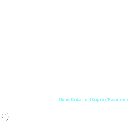
 печи SUPRA (Франция)
Печь Ontario 4 Supra (Франция)
я)