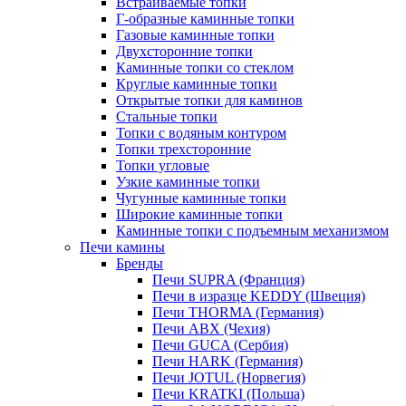
Встраиваемые топки
Г-образные каминные топки
Газовые каминные топки
Двухсторонние топки
Каминные топки со стеклом
Круглые каминные топки
Открытые топки для каминов
Стальные топки
Топки с водяным контуром
Топки трехсторонние
Топки угловые
Узкие каминные топки
Чугунные каминные топки
Широкие каминные топки
Каминные топки с подъемным механизмом
Печи камины
Бренды
Печи SUPRA (Франция)
Печи в изразце KEDDY (Швеция)
Печи THORMA (Германия)
Печи ABX (Чехия)
Печи GUCA (Сербия)
Печи HARK (Германия)
Печи JOTUL (Норвегия)
Печи KRATKI (Польша)