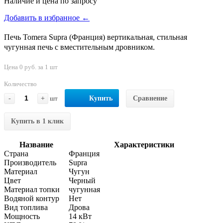
Наличие и цена по запросу
Добавить в избранное ←
Печь Tomera Supra (Франция) вертикальная, стильная
чугунная печь с вместительным дровником.
Цена 0 руб. за 1 шт
Количество
-
+
шт
Купить
Сравнение
Купить в 1 клик
Название
Характеристики
Страна
Франция
Производитель
Supra
Материал
Чугун
Цвет
Черный
Материал топки
чугунная
Водяной контур
Нет
Вид топлива
Дрова
Мощность
14 кВт