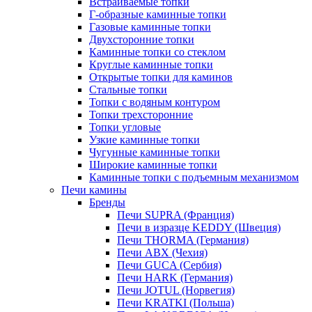
Встраиваемые топки
Г-образные каминные топки
Газовые каминные топки
Двухсторонние топки
Каминные топки со стеклом
Круглые каминные топки
Открытые топки для каминов
Стальные топки
Топки с водяным контуром
Топки трехсторонние
Топки угловые
Узкие каминные топки
Чугунные каминные топки
Широкие каминные топки
Каминные топки с подъемным механизмом
Печи камины
Бренды
Печи SUPRA (Франция)
Печи в изразце KEDDY (Швеция)
Печи THORMA (Германия)
Печи ABX (Чехия)
Печи GUCA (Сербия)
Печи HARK (Германия)
Печи JOTUL (Норвегия)
Печи KRATKI (Польша)