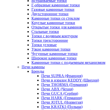
Встраиваемые топки
Г-образные каминные топки
Газовые каминные топки
Двухсторонние топки
Каминные топки со стеклом
Круглые каминные топки
Открытые топки для каминов
Стальные топки
Топки с водяным контуром
Топки трехсторонние
Топки угловые
Узкие каминные топки
Чугунные каминные топки
Широкие каминные топки
Каминные топки с подъемным механизмом
Печи камины
Бренды
Печи SUPRA (Франция)
Печи в изразце KEDDY (Швеция)
Печи THORMA (Германия)
Печи ABX (Чехия)
Печи GUCA (Сербия)
Печи HARK (Германия)
Печи JOTUL (Норвегия)
Печи KRATKI (Польша)