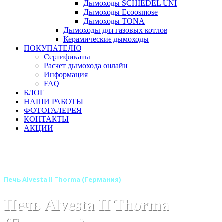
Дымоходы SCHIEDEL UNI
Дымоходы Ecoosmose
Дымоходы TONA
Дымоходы для газовых котлов
Керамические дымоходы
ПОКУПАТЕЛЮ
Сертификаты
Расчет дымохода онлайн
Информация
FAQ
БЛОГ
НАШИ РАБОТЫ
ФОТОГАЛЕРЕЯ
КОНТАКТЫ
АКЦИИ
Главная
Печи камины
Бренды
Отопительные печи THORMA (Германия - Словакия)
Печь Alvesta II Thorma (Германия)
Печь Alvesta II Thorma