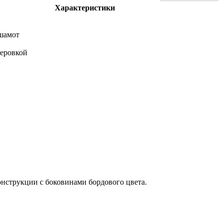
Характеристики
 шамот
теровкой
онструкции с боковинами бордового цвета.