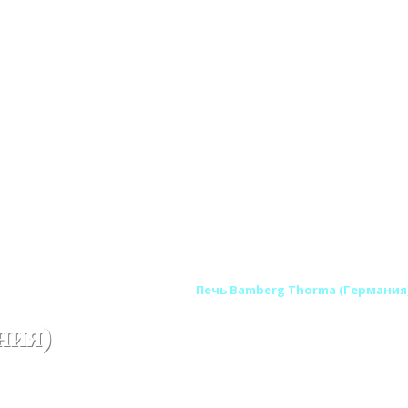
RMA (Германия - Словакия)
Печь Bamberg Thorma (Германия
ния)