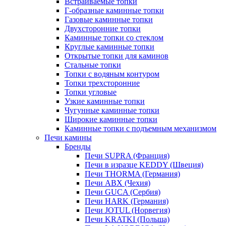
Встраиваемые топки
Г-образные каминные топки
Газовые каминные топки
Двухсторонние топки
Каминные топки со стеклом
Круглые каминные топки
Открытые топки для каминов
Стальные топки
Топки с водяным контуром
Топки трехсторонние
Топки угловые
Узкие каминные топки
Чугунные каминные топки
Широкие каминные топки
Каминные топки с подъемным механизмом
Печи камины
Бренды
Печи SUPRA (Франция)
Печи в изразце KEDDY (Швеция)
Печи THORMA (Германия)
Печи ABX (Чехия)
Печи GUCA (Сербия)
Печи HARK (Германия)
Печи JOTUL (Норвегия)
Печи KRATKI (Польша)