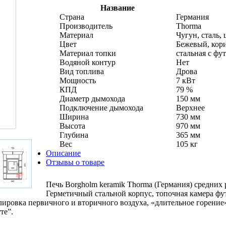
Название
Страна
Германия
Производитель
Thorma
Материал
Чугун, сталь,
Цвет
Бежевый, кори
Материал топки
стальная с фу
Водяной контур
Нет
Вид топлива
Дрова
Мощность
7 кВт
КПД
79 %
Диаметр дымохода
150 мм
Подключение дымохода
Верхнее
Ширина
730 мм
Высота
970 мм
Глубина
365 мм
Вес
105 кг
Описание
Отзывы о товаре
Печь Borgholm keramik Thorma (Германия) средних
Герметичный стальной корпус, топочная камера фу
улировка первичного и вторичного воздуха, «длительное горение
те”.