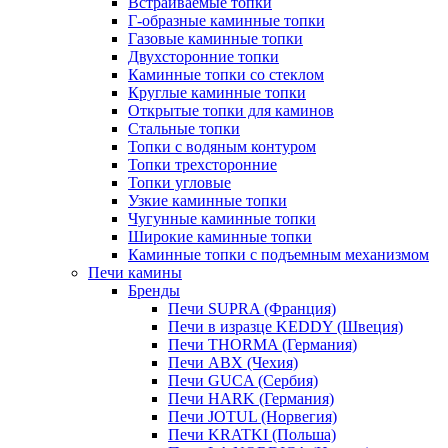
Встраиваемые топки
Г-образные каминные топки
Газовые каминные топки
Двухсторонние топки
Каминные топки со стеклом
Круглые каминные топки
Открытые топки для каминов
Стальные топки
Топки с водяным контуром
Топки трехсторонние
Топки угловые
Узкие каминные топки
Чугунные каминные топки
Широкие каминные топки
Каминные топки с подъемным механизмом
Печи камины
Бренды
Печи SUPRA (Франция)
Печи в изразце KEDDY (Швеция)
Печи THORMA (Германия)
Печи ABX (Чехия)
Печи GUCA (Сербия)
Печи HARK (Германия)
Печи JOTUL (Норвегия)
Печи KRATKI (Польша)