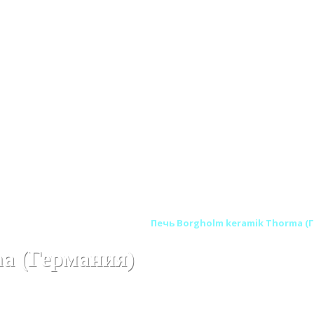
RMA (Германия - Словакия)
Печь Borgholm keramik Thorma (
a (Германия)