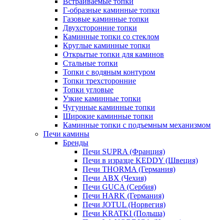
Встраиваемые топки
Г-образные каминные топки
Газовые каминные топки
Двухсторонние топки
Каминные топки со стеклом
Круглые каминные топки
Открытые топки для каминов
Стальные топки
Топки с водяным контуром
Топки трехсторонние
Топки угловые
Узкие каминные топки
Чугунные каминные топки
Широкие каминные топки
Каминные топки с подъемным механизмом
Печи камины
Бренды
Печи SUPRA (Франция)
Печи в изразце KEDDY (Швеция)
Печи THORMA (Германия)
Печи ABX (Чехия)
Печи GUCA (Сербия)
Печи HARK (Германия)
Печи JOTUL (Норвегия)
Печи KRATKI (Польша)