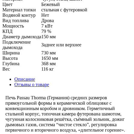
Цвет
Бежевый
Материал топки
стальная с футеровкой
Водяной контур
Нет
Вид топлива
Дрова
Мощность
7 кВт
КПД
79 %
Диаметр дымохода
150 мм
Подключение
Заднее или верхнее
дымохода
Ширина
730 мм
Высота
1650 мм
Глубина
368 мм
Вес
116 кг
Описание
Отзывы о товаре
Печь Passau Thorma (Германия) средних размеров
прямоугольной формы в керамической облицовке с
конвекционным коробом и дровником. Герметичный
стальной корпус, топочная камера футерована шамотом,
чугунная колосниковая решётка, съёмный зольник, дожиг
дымовых газов, система “чистое стекло”, регулировка
первичного и вторичного воздуха, «длительное горение».