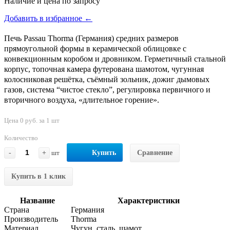
Наличие и цена по запросу
Добавить в избранное ←
Печь Passau Thorma (Германия) средних размеров
прямоугольной формы в керамической облицовке с
конвекционным коробом и дровником. Герметичный стальной
корпус, топочная камера футерована шамотом, чугунная
колосниковая решётка, съёмный зольник, дожиг дымовых
газов, система “чистое стекло”, регулировка первичного и
вторичного воздуха, «длительное горение».
Цена 0 руб. за 1 шт
Количество
-
+
шт
Купить
Сравнение
Купить в 1 клик
Название
Характеристики
Страна
Германия
Производитель
Thorma
Материал
Чугун, сталь, шамот