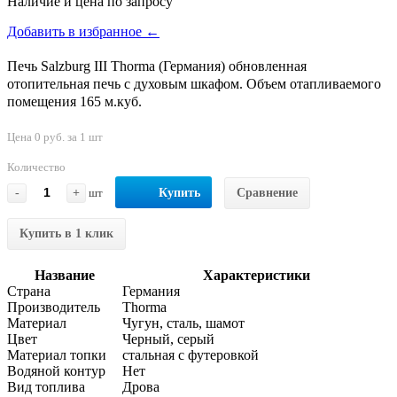
Наличие и цена по запросу
Добавить в избранное ←
Печь Salzburg III Thorma (Германия) обновленная
отопительная печь с духовым шкафом. Объем отапливаемого
помещения 165 м.куб.
Цена 0 руб. за 1 шт
Количество
-
+
шт
Купить
Сравнение
Купить в 1 клик
Название
Характеристики
Страна
Германия
Производитель
Thorma
Материал
Чугун, сталь, шамот
Цвет
Черный, серый
Материал топки
стальная с футеровкой
Водяной контур
Нет
Вид топлива
Дрова