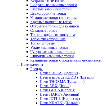
Встраиваемые топки
Г-образные каминные топки
Газовые каминные топки
Двухсторонние топки
Каминные топки со стеклом
Круглые каминные топки
Открытые топки для каминов
Стальные топки
Топки с водяным контуром
Топки трехсторонние
Топки угловые
Узкие каминные топки
Чугунные каминные топки
Широкие каминные топки
Каминные топки с подъемным механизмом
Печи камины
Бренды
Печи SUPRA (Франция)
Печи в изразце KEDDY (Швеция)
Печи THORMA (Германия)
Печи ABX (Чехия)
Печи GUCA (Сербия)
Печи HARK (Германия)
Печи JOTUL (Норвегия)
Печи KRATKI (Польша)