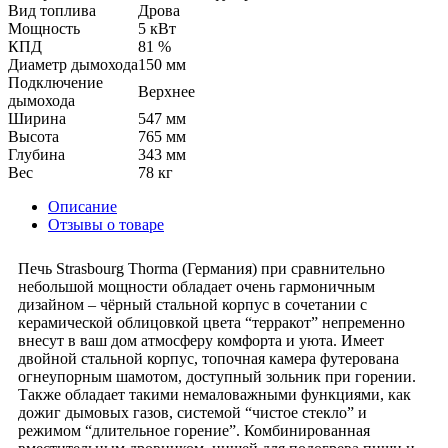
Вид топлива
Дрова
Мощность
5 кВт
КПД
81 %
Диаметр дымохода
150 мм
Подключение
Верхнее
дымохода
Ширина
547 мм
Высота
765 мм
Глубина
343 мм
Вес
78 кг
Описание
Отзывы о товаре
Печь Strasbourg Thorma (Германия) при сравнительно
небольшой мощности обладает очень гармоничным
дизайном – чёрный стальной корпус в сочетании с
керамической облицовкой цвета “терракот” непременно
внесут в ваш дом атмосферу комфорта и уюта. Имеет
двойной стальной корпус, топочная камера футерована
огнеупорным шамотом, доступный зольник при горении.
Также обладает такими немаловажными функциями, как
дожиг дымовых газов, системой “чистое стекло” и
режимом “длительное горение”. Комбинированная