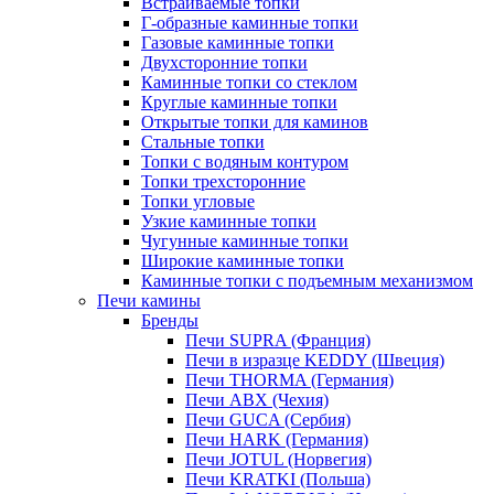
Встраиваемые топки
Г-образные каминные топки
Газовые каминные топки
Двухсторонние топки
Каминные топки со стеклом
Круглые каминные топки
Открытые топки для каминов
Стальные топки
Топки с водяным контуром
Топки трехсторонние
Топки угловые
Узкие каминные топки
Чугунные каминные топки
Широкие каминные топки
Каминные топки с подъемным механизмом
Печи камины
Бренды
Печи SUPRA (Франция)
Печи в изразце KEDDY (Швеция)
Печи THORMA (Германия)
Печи ABX (Чехия)
Печи GUCA (Сербия)
Печи HARK (Германия)
Печи JOTUL (Норвегия)
Печи KRATKI (Польша)