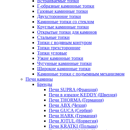
Встраиваемые топки
Г-образные каминные топки
Газовые каминные топки
Двухсторонние топки
Каминные топки со стеклом
Круглые каминные топки
Открытые топки для каминов
Стальные топки
Топки с водяным контуром
Топки трехсторонние
Топки угловые
Узкие каминные топки
Чугунные каминные топки
Широкие каминные топки
Каминные топки с подъемным механизмом
Печи камины
Бренды
Печи SUPRA (Франция)
Печи в изразце KEDDY (Швеция)
Печи THORMA (Германия)
Печи ABX (Чехия)
Печи GUCA (Сербия)
Печи HARK (Германия)
Печи JOTUL (Норвегия)
Печи KRATKI (Польша)