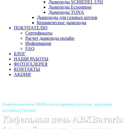
Дымоходы SCHIEDEL UNI
Дымоходы Ecoosmose
Дымоходы TONA
Дымоходы для газовых котлов
Керамические дымоходы
ПОКУПАТЕЛЮ
Сертификаты
Расчет дымохода онлайн
Информация
FAQ
БЛОГ
НАШИ РАБОТЫ
ФОТОГАЛЕРЕЯ
КОНТАКТЫ
АКЦИИ
Главная
Печи камины
Бренды
Печи ABX (Чехия)
Кафельные печи ABX
Кафельная печь ABXBavaria (прямой цоколь, чугунная
вставка) (Чехия)
Кафельная печь ABXBavaria