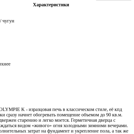
Характеристики
 / чугун
рхнее
YMPIE K - изразцовая печь в классическом стиле, её кпд
ки сразу начнет обогревать помещение объемом до 90 кв.м.
двержен старению и легко моется. Герметичная дверца с
аждаться видом «живого» огня холодными зимними вечерами.
олнительных затрат на фундамент и укрепление пола, а так же