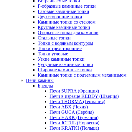
Встраиваемые топки
Г-образные каминные топки
Газовые каминные топки
Двухсторонние топки
Каминные топки со стеклом
Круглые каминные топки
Открытые топки для каминов
Стальные топки
Топки с водяным контуром
Топки трехсторонние
Топки угловые
Узкие каминные топки
Чугунные каминные топки
Широкие каминные топки
Каминные топки с подъемным механизмом
Печи камины
Бренды
Печи SUPRA (Франция)
Печи в изразце KEDDY (Швеция)
Печи THORMA (Германия)
Печи ABX (Чехия)
Печи GUCA (Сербия)
Печи HARK (Германия)
Печи JOTUL (Норвегия)
Печи KRATKI (Польша)