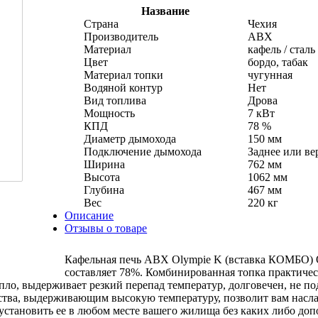
Название
Страна
Чехия
Производитель
ABX
Материал
кафель / сталь
Цвет
бордо, табак
Материал топки
чугунная
Водяной контур
Нет
Вид топлива
Дрова
Мощность
7 кВт
КПД
78 %
Диаметр дымохода
150 мм
Подключение дымохода
Заднее или ве
Ширина
762 мм
Высота
1062 мм
Глубина
467 мм
Вес
220 кг
Описание
Отзывы о товаре
Кафельная печь ABX Olympie K (вставка КОМБО) OL
составляет 78%. Комбинированная топка практичес
пло, выдерживает резкий перепад температур, долговечен, не по
ства, выдерживающим высокую температуру, позволит вам насл
м установить ее в любом месте вашего жилища без каких либо доп