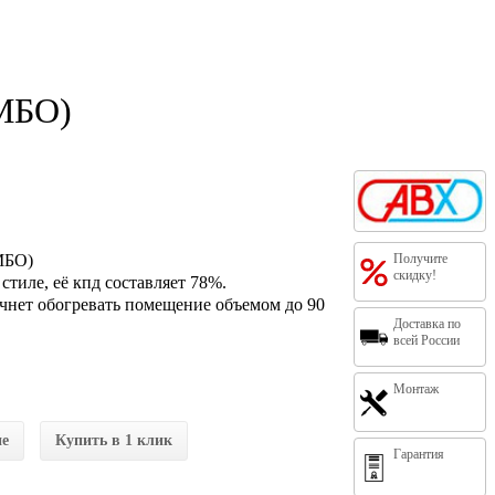
ОМБО)
МБО)
Получите
скидку!
стиле, её кпд составляет 78%.
чнет обогревать помещение объемом до 90
Доставка по
всей России
Монтаж
ие
Купить в 1 клик
Гарантия