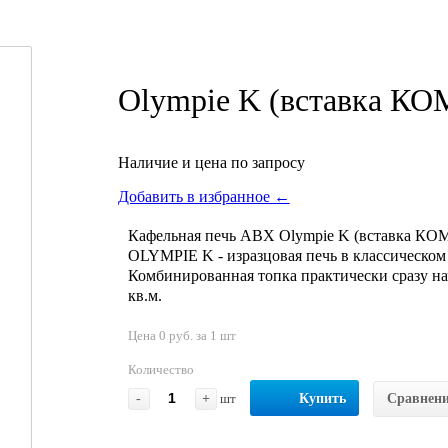
Olympie K (вставка К
Наличие и цена по запросу
Добавить в избранное ←
Кафельная печь ABX Olympie K (вставка КО
OLYMPIE K - изразцовая печь в классическом 
Комбинированная топка практически сразу на
кв.м.
Цена 0 руб. за 1 шт
Количество
-
+
шт
Купить
Сравнен