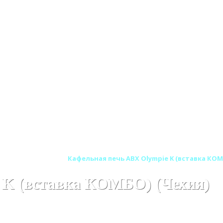
ельные печи ABX
Кафельная печь ABX Olympie K (вставка КОМ
 K (вставка КОМБО) (Чехия)