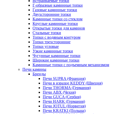
Встраиваемые топки
Г-образные каминные топки
Газовые каминные топки
Двухсторонние топки
Каминные топки со стеклом
Круглые каминные топки
Открытые топки для каминов
Стальные топки
Топки с водяным контуром
Топки трехсторонние
Топки угловые
Узкие каминные топки
Чугунные каминные топки
Широкие каминные топки
Каминные топки с подъемным механизмом
Печи камины
Бренды
Печи SUPRA (Франция)
Печи в изразце KEDDY (Швеция)
Печи THORMA (Германия)
Печи ABX (Чехия)
Печи GUCA (Сербия)
Печи HARK (Германия)
Печи JOTUL (Норвегия)
Печи KRATKI (Польша)