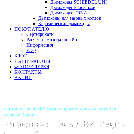
Дымоходы SCHIEDEL UNI
Дымоходы Ecoosmose
Дымоходы TONA
Дымоходы для газовых котлов
Керамические дымоходы
ПОКУПАТЕЛЮ
Сертификаты
Расчет дымохода онлайн
Информация
FAQ
БЛОГ
НАШИ РАБОТЫ
ФОТОГАЛЕРЕЯ
КОНТАКТЫ
АКЦИИ
Главная
Печи камины
Бренды
Печи ABX (Чехия)
Кафельные печи ABX
Кафельная печь ABX Regina (прямой цоколь, чугунная
вставка) (Чехия)
Кафельная печь ABX Regina