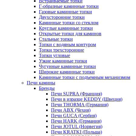
Встраиваемые топки
Г-образные каминные топки
Газовые каминные топки
Двухсторонние топки
Каминные топки со стеклом
Круглые каминные топки
Открытые топки для каминов
Стальные топки
Топки с водяным контуром
Топки трехсторонние
Топки угловые
Узкие каминные топки
Чугунные каминные топки
Широкие каминные топки
Каминные топки с подъемным механизмом
Печи камины
Бренды
Печи SUPRA (Франция)
Печи в изразце KEDDY (Швеция)
Печи THORMA (Германия)
Печи ABX (Чехия)
Печи GUCA (Сербия)
Печи HARK (Германия)
Печи JOTUL (Норвегия)
Печи KRATKI (Польша)