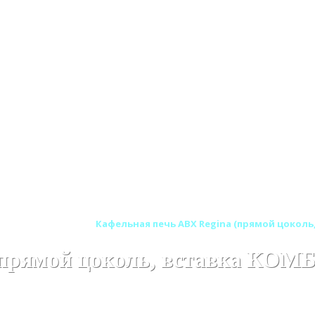
ельные печи ABX
Кафельная печь ABX Regina (прямой цоколь,
прямой цоколь, вставка КОМБ