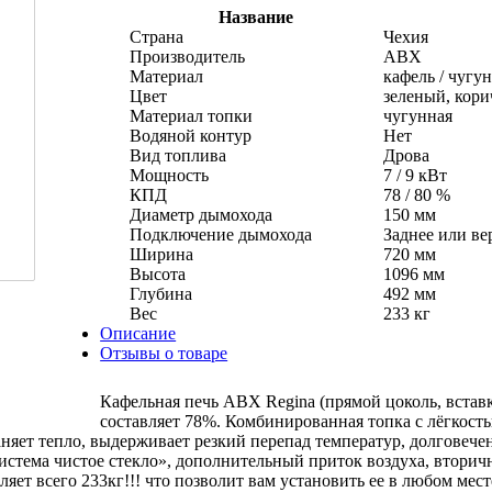
Название
Страна
Чехия
Производитель
ABX
Материал
кафель / чугун
Цвет
зеленый, кор
Материал топки
чугунная
Водяной контур
Нет
Вид топлива
Дрова
Мощность
7 / 9 кВт
КПД
78 / 80 %
Диаметр дымохода
150 мм
Подключение дымохода
Заднее или ве
Ширина
720 мм
Высота
1096 мм
Глубина
492 мм
Вес
233 кг
Описание
Отзывы о товаре
Кафельная печь ABX Regina (прямой цоколь, встав
составляет 78%. Комбинированная топка с лёгкост
няет тепло, выдерживает резкий перепад температур, долговечен,
система чистое стекло», дополнительный приток воздуха, втор
яет всего 233кг!!! что позволит вам установить ее в любом мес