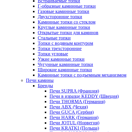
Встраиваемые топки
Г-образные каминные топки
Газовые каминные топки
Двухсторонние топки
Каминные топки со стеклом
Круглые каминные топки
Открытые топки для каминов
Стальные топки
Топки с водяным контуром
Топки трехсторонние
Топки угловые
Узкие каминные топки
Чугунные каминные топки
Широкие каминные топки
Каминные топки с подъемным механизмом
Печи камины
Бренды
Печи SUPRA (Франция)
Печи в изразце KEDDY (Швеция)
Печи THORMA (Германия)
Печи ABX (Чехия)
Печи GUCA (Сербия)
Печи HARK (Германия)
Печи JOTUL (Норвегия)
Печи KRATKI (Польша)