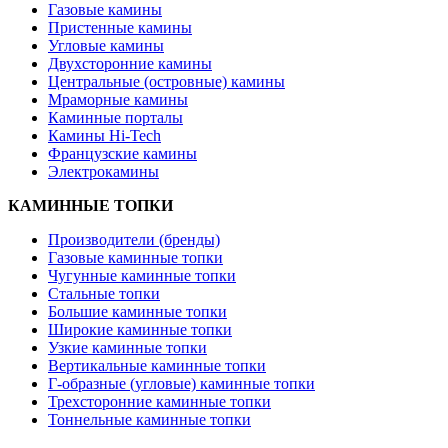
Газовые камины
Пристенные камины
Угловые камины
Двухсторонние камины
Центральные (островные) камины
Мраморные камины
Каминные порталы
Камины Hi-Tech
Французские камины
Электрокамины
КАМИННЫЕ ТОПКИ
Производители (бренды)
Газовые каминные топки
Чугунные каминные топки
Стальные топки
Большие каминные топки
Широкие каминные топки
Узкие каминные топки
Вертикальные каминные топки
Г-образные (угловые) каминные топки
Трехсторонние каминные топки
Тоннельные каминные топки