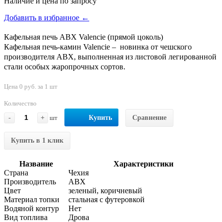
Наличие и цена по запросу
Добавить в избранное ←
Кафельная печь ABX Valencie (прямой цоколь)
Кафельная печь-камин Valencie – новинка от чешского
производителя ABX, выполненная из листовой легированной
стали особых жаропрочных сортов.
Цена 0 руб. за 1 шт
Количество
-
+
шт
Купить
Сравнение
Купить в 1 клик
Название
Характеристики
Страна
Чехия
Производитель
ABX
Цвет
зеленый, коричневый
Материал топки
стальная с футеровкой
Водяной контур
Нет
Вид топлива
Дрова