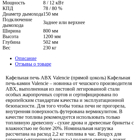
Мощность
8 / 12 кВт
КПД
78 / 80 %
Диаметр дымохода
150 мм
Подключение
Заднее или верхнее
дымохода
Ширина
800 мм
Высота
1200 мм
Глубина
502 мм
Вес
230 кг
Описание
Отзывы о товаре
Кафельная печь ABX Valencie (прямой цоколь) Кафельная
печь-камин Valencie – новинка от чешского производителя
ABX, выполненная из листовой легированной стали
особых жаропрочных сортов и сертифицирована по
европейским стандартам качества и эксплуатационной
безопасности. Для того чтобы топка печи не прогорела,
внутренняя поверхность футерована вермикулитом. В
качестве топлива рекомендуется использовать только
топливную древесину - сухие дрова и древесные брикеты с
влажностью не более 20%. Номинальная нагрузка
рассчитана на расход 2,2 кг топлива в час. Воздух для
горения («вторичный воздух») подается сверху, а дожиг