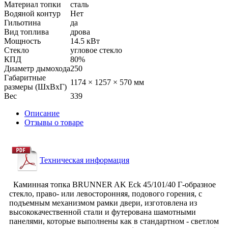
Материал топки
сталь
Водяной контур
Нет
Гильотина
да
Вид топлива
дрова
Мощность
14.5 кВт
Стекло
угловое стекло
КПД
80%
Диаметр дымохода
250
Габаритные
1174 × 1257 × 570 мм
размеры (ШхВхГ)
Вес
339
Описание
Отзывы о товаре
Техническая информация
Каминная топка BRUNNER AK Eck 45/101/40 Г-образное
стекло, право- или левосторонняя, подового горения, с
подъемным механизмом рамки двери, изготовлена из
высококачественной стали и футерована шамотными
панелями, которые выполнены как в стандартном - светлом