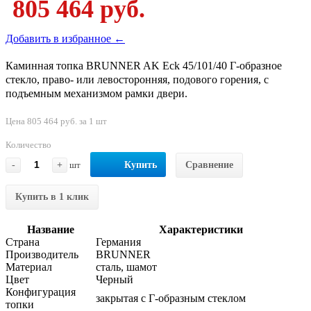
805 464 руб.
Добавить в избранное ←
Каминная топка BRUNNER AK Eck 45/101/40 Г-образное
стекло, право- или левосторонняя, подового горения, с
подъемным механизмом рамки двери.
Цена 805 464 руб. за 1 шт
Количество
-
+
шт
Купить
Сравнение
Купить в 1 клик
Название
Характеристики
Страна
Германия
Производитель
BRUNNER
Материал
сталь, шамот
Цвет
Черный
Конфигурация
закрытая с Г-образным стеклом
топки