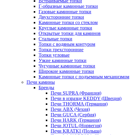
Встраиваемые топки
Г-образные каминные топки
Газовые каминные топки
Двухсторонние топки
Каминные топки со стеклом
Круглые каминные топки
Открытые топки для каминов
Стальные топки
Топки с водяным контуром
Топки трехсторонние
Топки угловые
Узкие каминные топки
Чугунные каминные топки
Широкие каминные топки
Каминные топки с подъемным механизмом
Печи камины
Бренды
Печи SUPRA (Франция)
Печи в изразце KEDDY (Швеция)
Печи THORMA (Германия)
Печи ABX (Чехия)
Печи GUCA (Сербия)
Печи HARK (Германия)
Печи JOTUL (Норвегия)
Печи KRATKI (Польша)