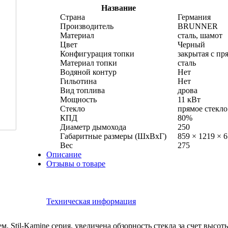
Название
Страна
Германия
Производитель
BRUNNER
Материал
сталь, шамот
Цвет
Черный
Конфигурация топки
закрытая с пр
Материал топки
сталь
Водяной контур
Нет
Гильотина
Нет
Вид топлива
дрова
Мощность
11 кВт
Стекло
прямое стекло
КПД
80%
Диаметр дымохода
250
Габаритные размеры (ШхВхГ)
859 × 1219 × 
Вес
275
Описание
Отзывы о товаре
Техническая информация
til-Kamine серия, увеличена обзорность стекла за счет высоты