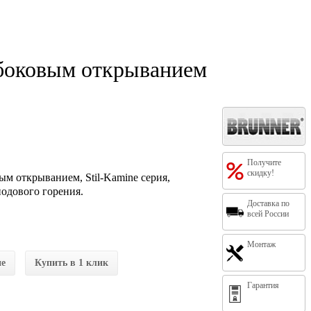
боковым открыванием
Получите
скидку!
м открыванием, Stil-Kamine серия,
подового горения.
Доставка по
всей России
Монтаж
ие
Купить в 1 клик
Гарантия