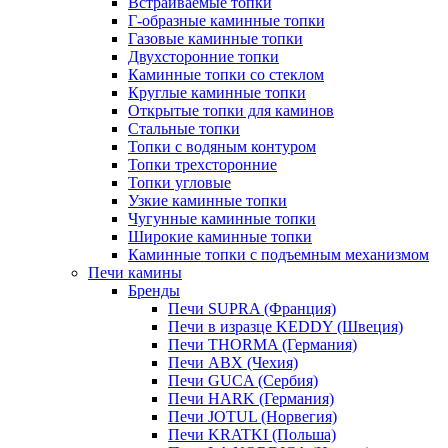
Встраиваемые топки
Г-образные каминные топки
Газовые каминные топки
Двухсторонние топки
Каминные топки со стеклом
Круглые каминные топки
Открытые топки для каминов
Стальные топки
Топки с водяным контуром
Топки трехсторонние
Топки угловые
Узкие каминные топки
Чугунные каминные топки
Широкие каминные топки
Каминные топки с подъемным механизмом
Печи камины
Бренды
Печи SUPRA (Франция)
Печи в изразце KEDDY (Швеция)
Печи THORMA (Германия)
Печи ABX (Чехия)
Печи GUCA (Сербия)
Печи HARK (Германия)
Печи JOTUL (Норвегия)
Печи KRATKI (Польша)