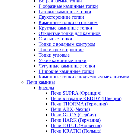
Встраиваемые топки
Г-образные каминные топки
Газовые каминные топки
Двухсторонние топки
Каминные топки со стеклом
Круглые каминные топки
Открытые топки для каминов
Стальные топки
Топки с водяным контуром
Топки трехсторонние
Топки угловые
Узкие каминные топки
Чугунные каминные топки
Широкие каминные топки
Каминные топки с подъемным механизмом
Печи камины
Бренды
Печи SUPRA (Франция)
Печи в изразце KEDDY (Швеция)
Печи THORMA (Германия)
Печи ABX (Чехия)
Печи GUCA (Сербия)
Печи HARK (Германия)
Печи JOTUL (Норвегия)
Печи KRATKI (Польша)