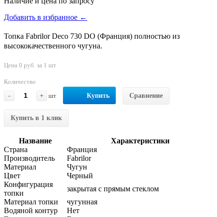
Наличие и цена по запросу
Добавить в избранное ←
Топка Fabrilor Deco 730 DO (Франция) полностью из
высококачественного чугуна.
Цена 0 руб. за 1 шт
Количество
-
+
шт
Купить
Сравнение
Купить в 1 клик
Название
Характеристики
Страна
Франция
Производитель
Fabrilor
Материал
Чугун
Цвет
Черный
Конфигурация
закрытая с прямым стеклом
топки
Материал топки
чугунная
Водяной контур
Нет